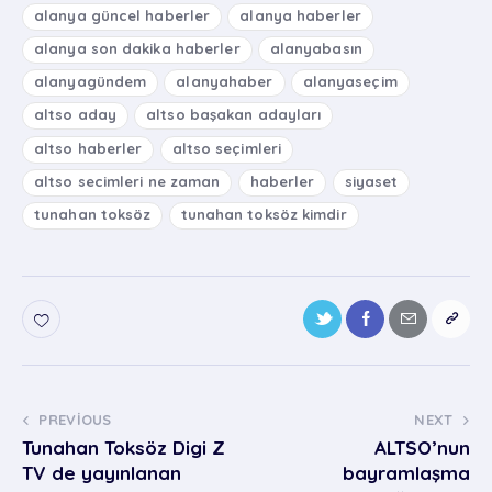
alanya güncel haberler
alanya haberler
alanya son dakika haberler
alanyabasın
alanyagündem
alanyahaber
alanyaseçim
altso aday
altso başakan adayları
altso haberler
altso seçimleri
altso secimleri ne zaman
haberler
siyaset
tunahan toksöz
tunahan toksöz kimdir
PREVIOUS
NEXT
Tunahan Toksöz Digi Z
ALTSO’nun
TV de yayınlanan
bayramlaşma