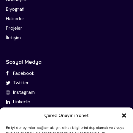
Biyografi
Haberler
Projeler
İletişim
Sosyal Medya
Facebook
Twitter
Instagram
Linkedin
Çerez Onayını Yönet
İletişim Bilgileri
En iyi deneyimleri sağlamak için, cihaz bilgilerini depolamak ve / veya