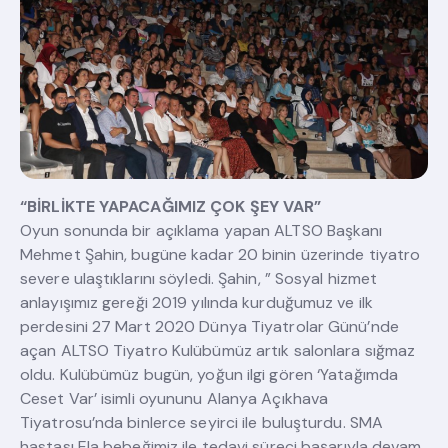
“BİRLİKTE YAPACAĞIMIZ ÇOK ŞEY VAR”
Oyun sonunda bir açıklama yapan ALTSO Başkanı
Mehmet Şahin, bugüne kadar 20 binin üzerinde tiyatro
severe ulaştıklarını söyledi. Şahin, ” Sosyal hizmet
anlayışımız gereği 2019 yılında kurduğumuz ve ilk
perdesini 27 Mart 2020 Dünya Tiyatrolar Günü’nde
açan ALTSO Tiyatro Kulübümüz artık salonlara sığmaz
oldu. Kulübümüz bugün, yoğun ilgi gören ‘Yatağımda
Ceset Var’ isimli oyununu Alanya Açıkhava
Tiyatrosu’nda binlerce seyirci ile buluşturdu. SMA
hastası Ela bebeğimiz ile tedavi süreci başarıyla devam