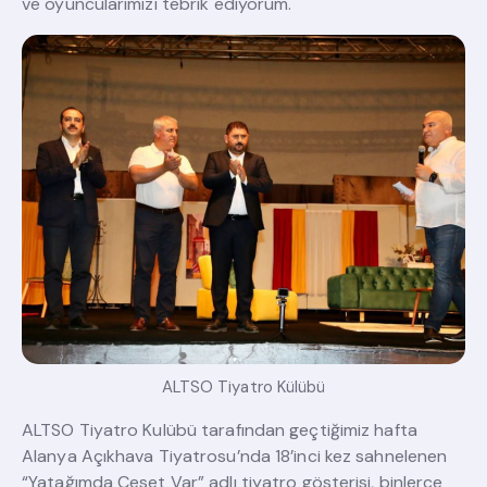
ve oyuncularımızı tebrik ediyorum.
ALTSO Tiyatro Külübü
ALTSO Tiyatro Kulübü tarafından geçtiğimiz hafta
Alanya Açıkhava Tiyatrosu’nda 18’inci kez sahnelenen
“Yatağımda Ceset Var” adlı tiyatro gösterisi, binlerce