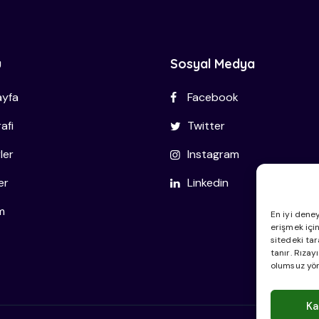
ü
Sosyal Medya
yfa
Facebook
afi
Twitter
ler
Instagram
er
Linkedin
im
En iyi deney
erişmek için
sitedeki tar
tanır. Rızay
olumsuz yön
Ka