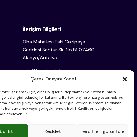
İletişim Bilgileri
Oba Mahallesi Eski Gazipaşa
Caddesi Sahtur Sk. No:51 07460
Alanya/Antalya
info@tunahantoksoz.com
Çerez Onayını Yönet
+90 242 515 25 28
imleri sağlamak için, cihaz bilgilerini depolamak ve / veya bunlara
 çerezler gibi teknolojiler kullanırız. Bu teknolojilere rıza göstermek, bu
ama davranışı veya benzersiz kimlikler gibi verileri işlememize olanak
ı kabul etmemek veya geri çekmemek, belirli özellikleri ve işlevleri
de etkileyebilir.
bul Et
Reddet
Tercihleri görüntüle