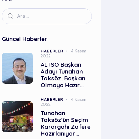
Güncel Haberler
HABERLER
4 Kasım
2022
ALTSO Başkan
Adayı Tunahan
Toksöz, Başkan
Olmaya Hazır…
HABERLER
4 Kasım
2022
Tunahan
Toksöz’ün Seçim
Karargahı Zafere
Hazırlanıyor…