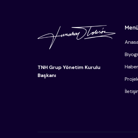
Men
Anasa
Biyogr
Haber
TNH Grup Yönetim Kurulu
Başkanı
Projel
İletiş