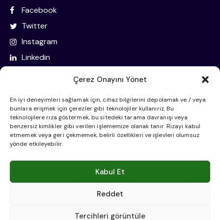
Facebook
Twitter
Instagram
Linkedin
Çerez Onayını Yönet
İletişim Bilgileri
En iyi deneyimleri sağlamak için, cihaz bilgilerini depolamak ve / veya
bunlara erişmek için çerezler gibi teknolojiler kullanırız. Bu
Oba Mahallesi Eski Gazipaşa Caddesi Sahtur Sk. No:51
teknolojilere rıza göstermek, bu sitedeki tarama davranışı veya
benzersiz kimlikler gibi verileri işlememize olanak tanır. Rızayı kabul
07460 Alanya/Antalya
etmemek veya geri çekmemek, belirli özellikleri ve işlevleri olumsuz
yönde etkileyebilir.
info@tunahantoksoz.com
+90 242 515 25 28
Kabul Et
Reddet
Tercihleri görüntüle