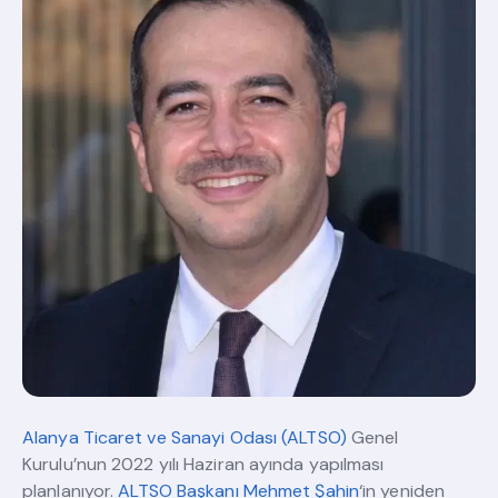
Alanya Ticaret ve Sanayi Odası (ALTSO)
Genel
Kurulu’nun 2022 yılı Haziran ayında yapılması
planlanıyor.
ALTSO Başkanı Mehmet Şahin
‘in yeniden