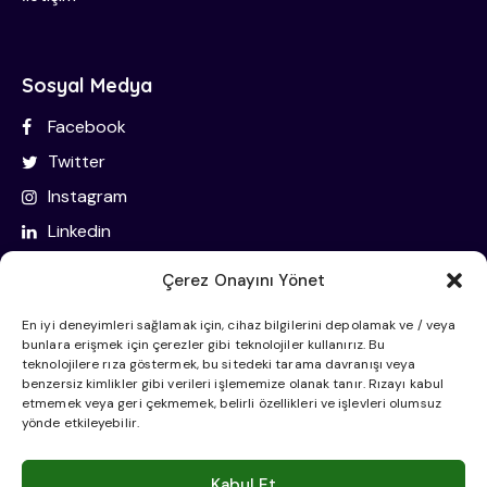
Sosyal Medya
Facebook
Twitter
Instagram
Linkedin
Çerez Onayını Yönet
İletişim Bilgileri
En iyi deneyimleri sağlamak için, cihaz bilgilerini depolamak ve / veya
bunlara erişmek için çerezler gibi teknolojiler kullanırız. Bu
Oba Mahallesi Eski Gazipaşa Caddesi Sahtur Sk. No:51
teknolojilere rıza göstermek, bu sitedeki tarama davranışı veya
benzersiz kimlikler gibi verileri işlememize olanak tanır. Rızayı kabul
07460 Alanya/Antalya
etmemek veya geri çekmemek, belirli özellikleri ve işlevleri olumsuz
yönde etkileyebilir.
info@tunahantoksoz.com
+90 242 515 25 28
Kabul Et