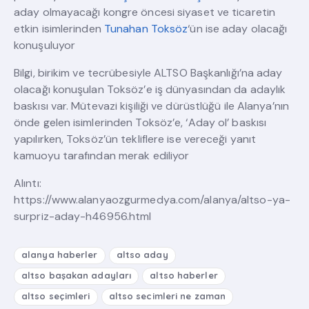
aday olmayacağı kongre öncesi siyaset ve ticaretin
etkin isimlerinden
Tunahan Toksöz
‘ün ise aday olacağı
konuşuluyor
Bilgi, birikim ve tecrübesiyle ALTSO Başkanlığı’na aday
olacağı konuşulan Toksöz’e iş dünyasından da adaylık
baskısı var. Mütevazi kişiliği ve dürüstlüğü ile Alanya’nın
önde gelen isimlerinden Toksöz’e, ‘Aday ol’ baskısı
yapılırken, Toksöz’ün tekliflere ise vereceği yanıt
kamuoyu tarafından merak ediliyor
Alıntı:
https://www.alanyaozgurmedya.com/alanya/altso-ya-
surpriz-aday-h46956.html
alanya haberler
altso aday
altso başakan adayları
altso haberler
altso seçimleri
altso secimleri ne zaman